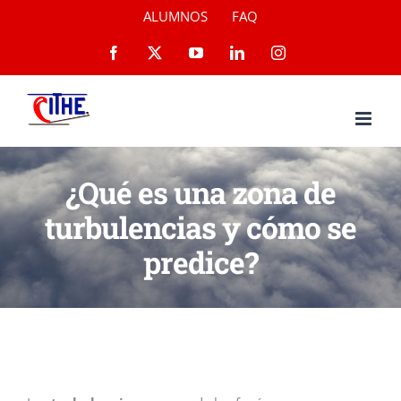
Saltar
ALUMNOS
FAQ
al
Facebook
X
YouTube
LinkedIn
Instagram
contenido
¿Qué es una zona de
turbulencias y cómo se
predice?