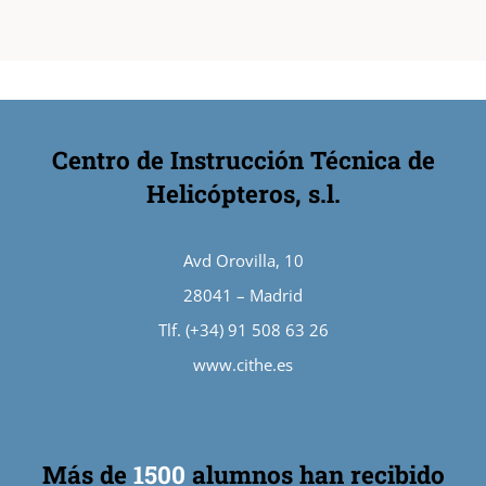
Centro de Instrucción Técnica de
Helicópteros, s.l.
Avd Orovilla, 10
28041 – Madrid
Tlf. (+34) 91 508 63 26
www.cithe.es
Más de
1500
alumnos han recibido