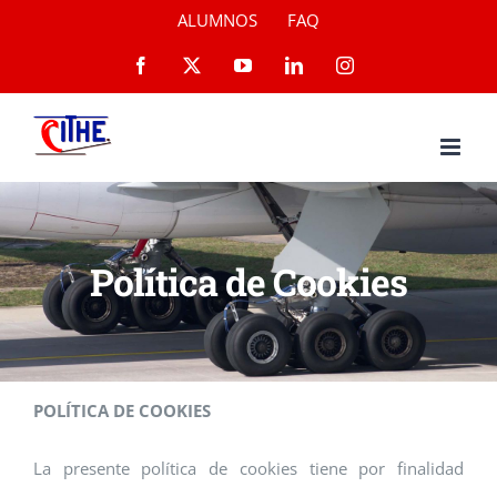
Saltar
ALUMNOS
FAQ
al
Facebook
X
YouTube
LinkedIn
Instagram
contenido
Política de Cookies
POLÍTICA DE COOKIES
La presente política de cookies tiene por finalidad