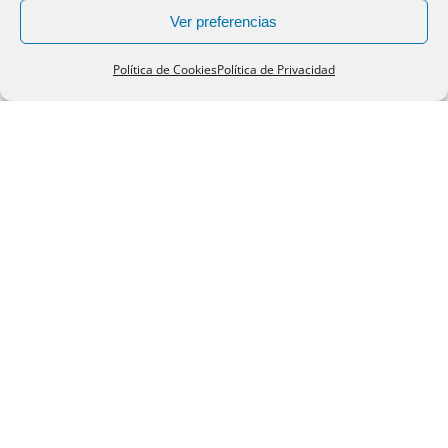
Ver preferencias
Política de Cookies
Política de Privacidad
¿
Q
ué es la Licencia de
Mantenimiento de
Aeronaves?
El curso de Licencia de Mantenimiento de Aeronaves
permite al titular
emitir certificados
de puesta en
servicio después de trabajos de mantenimiento. Un
Técnico de Mantenimiento Aeronáutico también está
capacitado para fabricar y ensamblar componentes
aeronáuticos. Al finalizar la formación obtendrás la