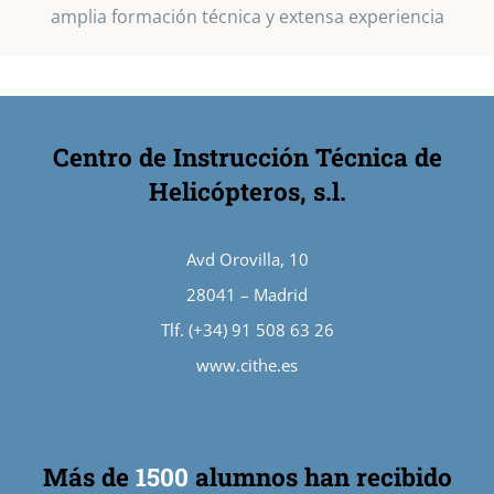
amplia formación técnica y extensa experiencia
Centro de Instrucción Técnica de
Helicópteros, s.l.
Avd Orovilla, 10
28041 – Madrid
Tlf. (+34) 91 508 63 26
www.cithe.es
Más de
1500
alumnos han recibido