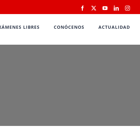
Facebook
X
YouTube
LinkedIn
Inst
XÁMENES LIBRES
CONÓCENOS
ACTUALIDAD