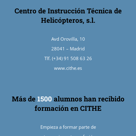
Centro de Instrucción Técnica de
Helicópteros, s.l.
Avd Orovilla, 10
28041 – Madrid
Tlf. (+34) 91 508 63 26
www.cithe.es
Más de
1500
alumnos han recibido
formación en CITHE
Empieza a formar parte de