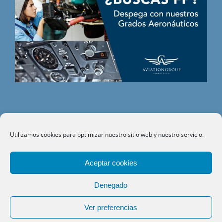
Utilizamos cookies para optimizar nuestro sitio web y nuestro servicio.
©
CITHE
- Todos los derechos reservados.
Aceptar cookies
Aviso legal
|
Política de privacidad
|
Política de cookies
|
Política de
calidad
Denegado
Ver preferencias
Facebook
X
YouTube
LinkedIn
Instagram