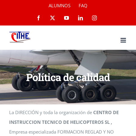
Saltar
ALUMNOS
FAQ
al
Facebook
X
YouTube
LinkedIn
Instagram
contenido
Política de calidad
La DIRECCIÓN y toda la organización de
CENTRO DE
INSTRUCCION TECNICO DE HELICOPTEROS SL ,
Empresa especializada FORMACION REGLAD Y NO