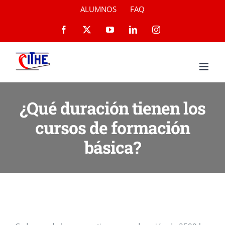
Saltar
ALUMNOS
FAQ
al
Facebook
X
YouTube
LinkedIn
Instagram
contenido
¿Qué duración tienen los
cursos de formación
básica?